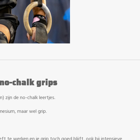
no-chalk grips
 zijn de no-chalk leertjes.
esium, maar wel grip.
ft te werken en je grip toch goed blijft, ook bij intensieve