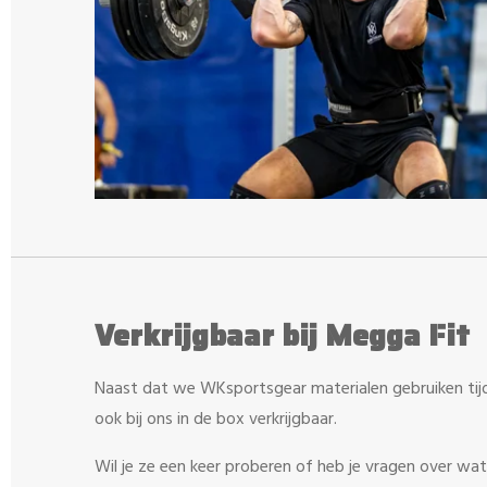
Verkrijgbaar bij Megga Fit
Naast dat we WKsportsgear materialen gebruiken tijd
ook bij ons in de box verkrijgbaar.
Wil je ze een keer proberen of heb je vragen over wat