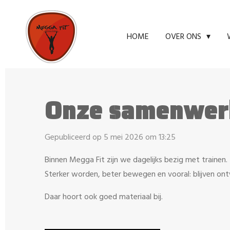
Ga
direct
HOME
OVER ONS
naar
de
hoofdinhoud
Onze samenwer
Gepubliceerd op 5 mei 2026 om 13:25
Binnen Megga Fit zijn we dagelijks bezig met trainen.
Sterker worden, beter bewegen en vooral: blijven ont
Daar hoort ook goed materiaal bij.