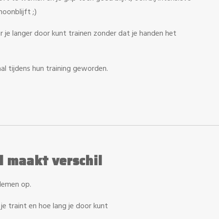
oonblijft ;)
je langer door kunt trainen zonder dat je handen het
aal tijdens hun training geworden.
l maakt verschil
blemen op.
je traint en hoe lang je door kunt