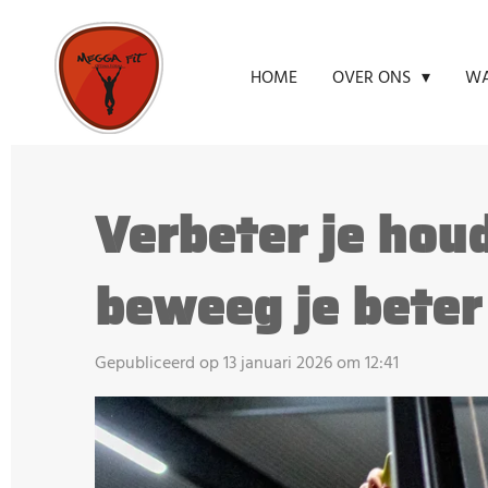
Ga
direct
HOME
OVER ONS
WA
naar
de
hoofdinhoud
Verbeter je hou
beweeg je beter
Gepubliceerd op 13 januari 2026 om 12:41