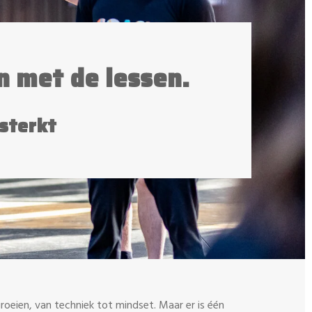
 met de lessen.
rsterkt
oeien, van techniek tot mindset. Maar er is één