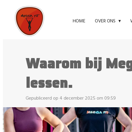
Ga
direct
HOME
OVER ONS
naar
de
hoofdinhoud
Waarom bij Meg
lessen.
Gepubliceerd op 4 december 2025 om 09:59