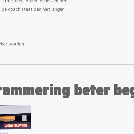
structureel buiten de lessen om
: de coach staat dan niet langer
rker worden.
grammering beter be