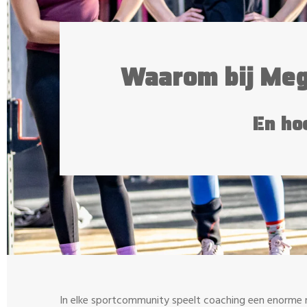
Waarom bij Meg
En hoe
In elke sportcommunity speelt coaching een enorme ro