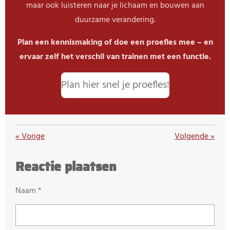
maar ook luisteren naar je lichaam en bouwen aan
duurzame verandering.
Plan een kennismaking of doe een proefles mee – en
ervaar zelf het verschil van trainen met een functie.
Plan hier snel je proefles!
«
Vorige
Volgende
»
Reactie plaatsen
Naam *