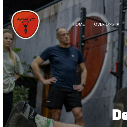
Ga
direct
naar
HOME
OVER ONS
de
hoofdinhoud
De