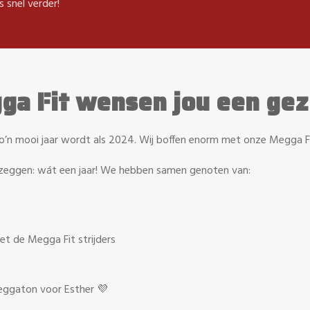
s snel verder!
ga Fit wensen jou een ge
’n mooi jaar wordt als 2024. Wij boffen enorm met onze Megga F
 zeggen: wát een jaar! We hebben samen genoten van:
t de Megga Fit strijders
 Meggaton voor Esther 💜