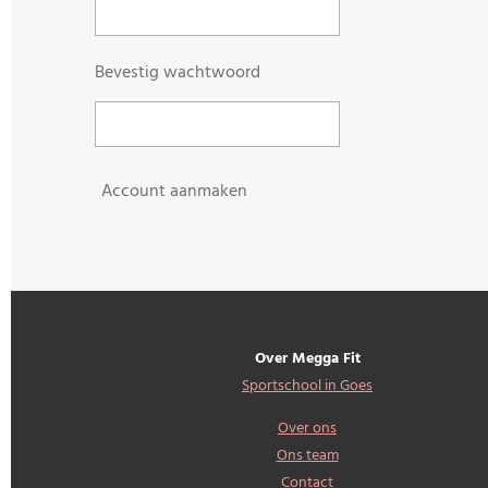
Bevestig wachtwoord
Account aanmaken
Over Megga Fit
Sportschool in Goes
Over ons
Ons team
Contact