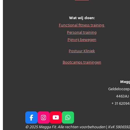
Wat wij doen:
Functional fitness training
Personal training
Pijnvrij bewegen
Postuur Kliniek
Bootcamps trainingen
Megg
Geldeloozep
4463AJ
+
31 6209
F
I
Y
W
a
n
o
h
© 2025 Megga Fit. Alle rechten voorbehouden
|
KvK 590659