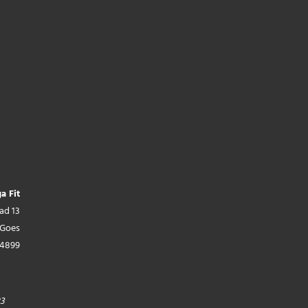
a Fit
ad 13
 Goes
44899
23